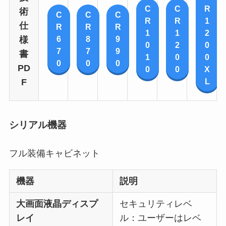
C
C
R
術
C
C
C
R
R
1
仕
R
R
R
1
1
2
6
8
9
様
0
2
0
7
7
9
書
1
0
0
0
0
0
PD
0
0
X
L
F
シリアル機器
フル装備キャビネット
機器
説明
大画面液晶ディスプ
セキュリティレベ
レイ
ル：ユーザーはレベ