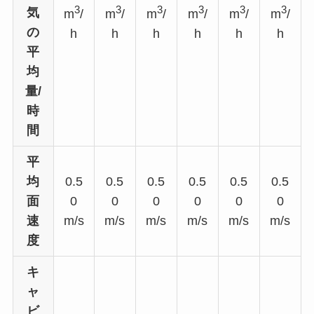
3
3
3
3
3
3
気
m
/
m
/
m
/
m
/
m
/
m
/
の
h
h
h
h
h
h
平
均
量/
時
間
平
均
0.5
0.5
0.5
0.5
0.5
0.5
面
0
0
0
0
0
0
速
m/s
m/s
m/s
m/s
m/s
m/s
度
キ
ャ
ビ