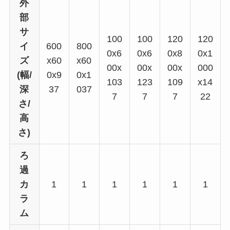
外
部
サ
100
100
120
120
イ
600
800
0x6
0x6
0x8
0x1
ズ
x60
x60
00x
00x
00x
000
(幅/
0x9
0x1
103
123
109
x14
深
37
037
7
7
7
22
さ/
高
さ)
ろ
過
カ
1
1
1
1
1
1
ラ
ム