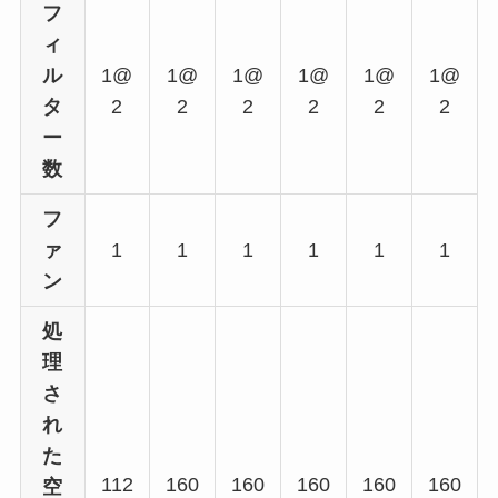
フ
ィ
ル
1@
1@
1@
1@
1@
1@
タ
2
2
2
2
2
2
ー
数
フ
ァ
1
1
1
1
1
1
ン
処
理
さ
れ
た
112
160
160
160
160
160
空