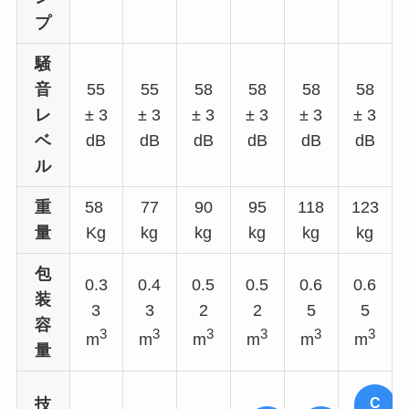
プ
騒
音
55
55
58
58
58
58
レ
± 3
± 3
± 3
± 3
± 3
± 3
ベ
dB
dB
dB
dB
dB
dB
ル
重
58
77
90
95
118
123
量
Kg
kg
kg
kg
kg
kg
包
0.3
0.4
0.5
0.5
0.6
0.6
装
3
3
2
2
5
5
容
3
3
3
3
3
3
m
m
m
m
m
m
量
C
技