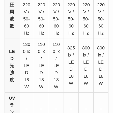
圧
220
220
220
220
220
220
周
V /
V /
V /
V /
V /
V /
波
50-
50-
50-
50-
50-
50-
数
60
60
60
60
60
60
Hz
Hz
Hz
Hz
Hz
Hz
130
110
110
825
800
800
LE
0 lx
0 lx
0 lx
lx /
lx /
lx /
D
/
/
/
LE
LE
LE
光
LE
LE
LE
D
D
D
強
D
D
D
18
18
18
度
18
18
18
W
W
W
W
W
W
UV
ラ
－
－
－
－
－
－
ン