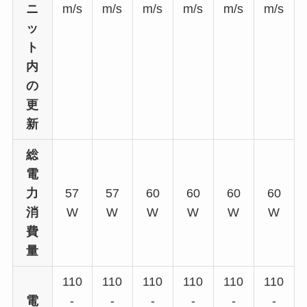
ニ
m/s
m/s
m/s
m/s
m/s
m/s
ッ
ト
内
の
更
新
総
電
力
57
57
60
60
60
60
消
W
W
W
W
W
W
費
量
110
110
110
110
110
110
電
-
-
-
-
-
-