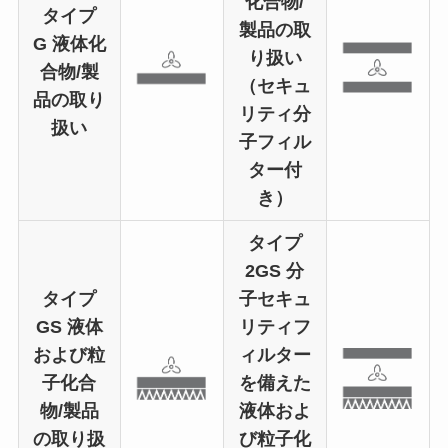
化合物/
タイプ
製品の取
G
液体化
り扱い
合物/製
（セキュ
品の取り
リティ分
扱い
子フィル
ター付
き）
タイプ
2GS
分
タイプ
子セキュ
GS
液体
リティフ
および粒
ィルター
子化合
を備えた
物/製品
液体およ
の取り扱
び粒子化