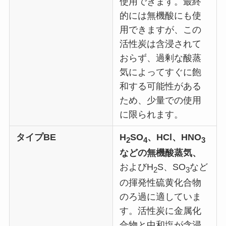
使用できます。最終
的には無機酸にも使
用できますが、この
活性炭は含浸されて
おらず、過剰な酸蒸
気によってすぐに飽
和する可能性がある
ため、少量での使用
に限られます。
タイプ
BE
H
SO
、HCl、HNO
2
4
3
などの無機酸蒸気、
およびH
S、SO
など
2
3
の揮発性硫黄化合物
のろ過に適していま
す。活性炭に金属化
合物と中和塩が含浸