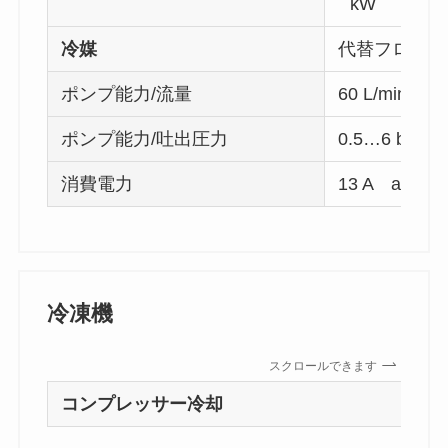
kW
4.
冷媒
代替フロンガ
ポンプ能力/流量
60 L/min
ポンプ能力/吐出圧力
0.5…6 bar
消費電力
13 A at40
冷凍機
スクロールできます
コンプレッサー冷却