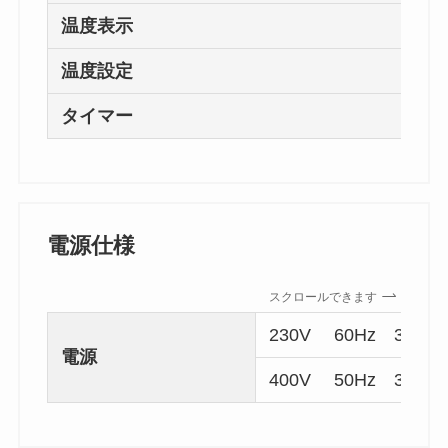
温度表示
LE
温度設定
キ
タイマー
な
電源仕様
スクロールできます
230V 60Hz 3線
電源
400V 50Hz 3線