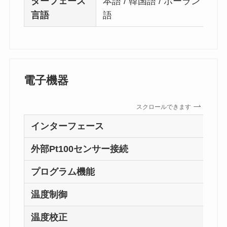
ターフェース
本語 / 韓国語 / ポーランド語 
言語
語
電子機器
スクロールできます
インターフェース
アラ
外部Pt100センサー接続
不
プログラム機能
な
温度制御
PI
温度校正
—–