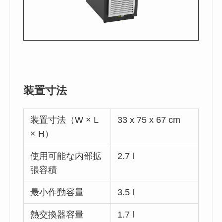
装置寸法
装置寸法（W × L
33 x 75 x 67 cm
× H）
使用可能な内部拡
2.7 l
張容積
最小作動容量
3.5 l
熱交換器容量
1.7 l